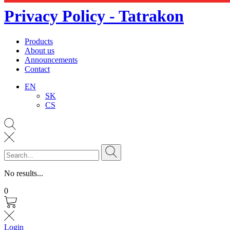
Privacy Policy - Tatrakon
Products
About us
Announcements
Contact
EN
SK
CS
No results...
0
Login