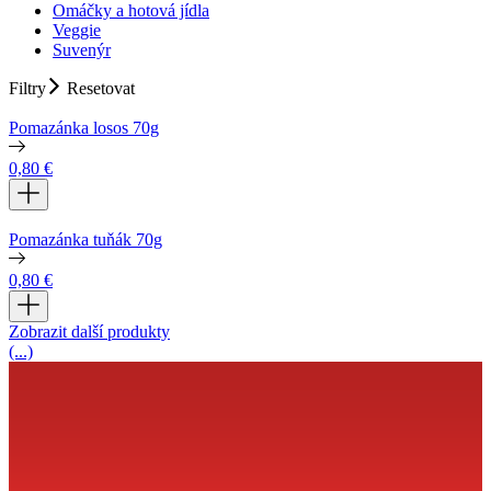
Omáčky a hotová jídla
Veggie
Suvenýr
Filtry
Resetovat
Pomazánka losos 70g
0,80
€
Pomazánka tuňák 70g
0,80
€
Zobrazit další produkty
(...)