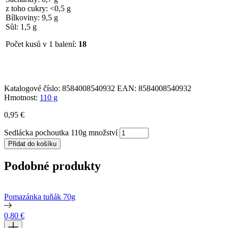
z toho cukry: <0,5 g
Bílkoviny: 9,5 g
Sůl: 1,5 g
Počet kusů v 1 balení:
18
Katalogové číslo:
8584008540932
EAN:
8584008540932
Hmotnost:
110 g
0,95
€
Sedlácka pochoutka 110g množství
Přidat do košíku
Podobné produkty
Pomazánka tuňák 70g
0,80
€