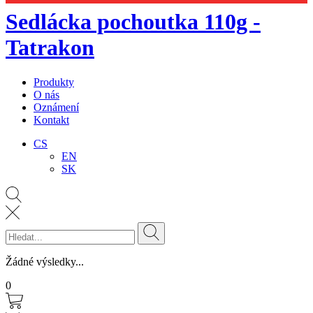
Sedlácka pochoutka 110g -
Tatrakon
Produkty
O nás
Oznámení
Kontakt
CS
EN
SK
Žádné výsledky...
0