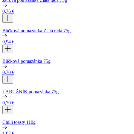
Játrová pomazánka Zlatá rada 75g
0,76
€
Bůčková pomazánka Zlatá rada 75g
0,94
€
Bůčková pomazánka 75g
0,70
€
LABUŽNÍK pomazánka 75g
0,70
€
Chilli toasty 110g
1,07
€