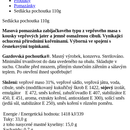
Produkty
Pomazánky
Sedlácka pochoutka 110g
Sedlácka pochoutka 110g
Masová pomazánka zabijačkového typu z vepřového masa s
kousky vepřových jater a jemně osmaženou cibulí. Vynikající
ochucená přírodními kořeninami. Výborná ve spojení s
česnekovými topinkami.
Gazdovská pochoutka®
. Masný výrobek, konzerva. Sterilováno.
Minimální trvanlivost do data uvedeného na obalu. Skladujte v
suchu. Chraňte před mrazem, přímým slunečním zářením a sálavým
teplem. Po otevření ihned spotřebujte!
Složení:
vepřové maso 31%, vepřové sádlo, vepřová játra, voda,
cibule, směs (modifikovaný kukuřičný škrob E 1422,
sójový
izolát,
emulgátor E 472, směs koření, zahušťovadlo E 407, stabilizátor E
450, E 451, aroma, extrakty koření, antioxidant E 300), solící směs
(jedlá sůl, stabilizátor E 250), směs koření v různém poměru.
Energie / Energetická hodnota: 1418 kJ/339
Tuky: 33,0 g
z toho nasycené mastné kyseliny: 15,0 g
Sacharidy: 0,7 g