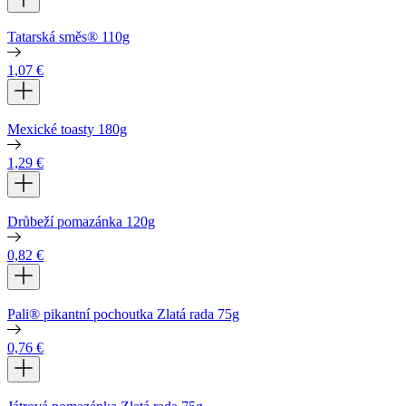
Tatarská směs® 110g
1,07
€
Mexické toasty 180g
1,29
€
Drůbeží pomazánka 120g
0,82
€
Pali® pikantní pochoutka Zlatá rada 75g
0,76
€